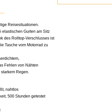
itige Reisesituationen.
i elastischen Gurten am Sitz
k des Rolltop-Verschlusses ist
 die Tasche vom Motorrad zu
serdichtem,
as Fehlen von Nähten
ei starkem Regen.
t, nahtlos
eit, 500 Stunden getestet
g