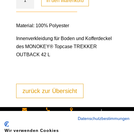
In den Warenkorb
Material: 100% Polyester
Innenverkleidung für Boden und Kofferdeckel
des MONOKEY® Topcase TREKKER
OUTBACK 42 L
zurück zur Übersicht
|
Schreiben
Oder
Hans-
Datenschutzbestimmungen
Sie uns:
rufen Sie
Pinsel-
Wir verwenden Cookies
info@bike
an:
Straße 9a