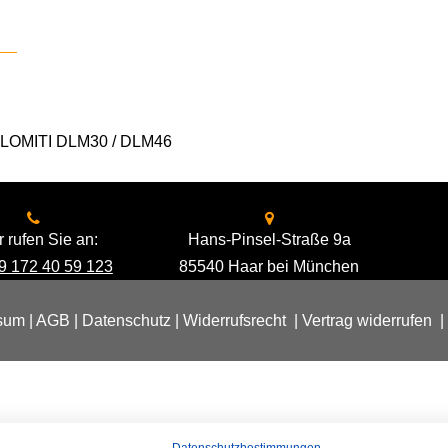
DOLOMITI DLM30 / DLM46
 rufen Sie an:
Hans-Pinsel-Straße 9a
9 172 40 59 123
85540 Haar bei München
sum
|
AGB
|
Datenschutz
|
Widerrufsrecht
|
Vertrag widerrufen
|