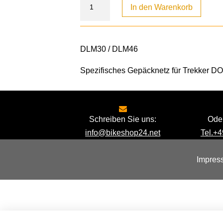
In den Warenkorb
DLM30 / DLM46
Spezifisches Gepäcknetz für Trekker 
Schreiben Sie uns:
Oder
info@bikeshop24.net
Tel.+4
Impres