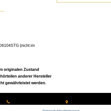
 D6104STG (nicht im
m originalen Zustand
ehörteilen anderer Hersteller
cht gewährleistet werden.
 rufen Sie an:
Hans-Pinsel-Straße 9a