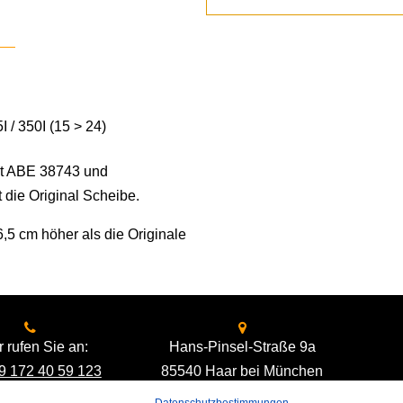
350I (15 > 24)
mit ABE 38743 und
 die Original Scheibe.
,5 cm höher als die Originale
 rufen Sie an:
Hans-Pinsel-Straße 9a
9 172 40 59 123
85540 Haar bei München