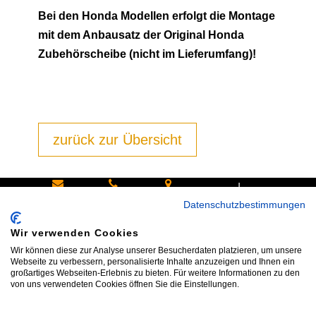
Bei den Honda Modellen erfolgt die Montage
mit dem Anbausatz der Original Honda
Zubehörscheibe (nicht im Lieferumfang)!
zurück zur Übersicht
|
Schreiben
Oder
Hans-
Datenschutzbestimmungen
Sie uns:
rufen Sie
Pinsel-
Wir verwenden Cookies
info@bike
an:
Straße 9a
Wir können diese zur Analyse unserer Besucherdaten platzieren, um unsere
shop24.n
Tel.+49
85540
Webseite zu verbessern, personalisierte Inhalte anzuzeigen und Ihnen ein
großartiges Webseiten-Erlebnis zu bieten. Für weitere Informationen zu den
et
172 40 59
Haar bei
von uns verwendeten Cookies öffnen Sie die Einstellungen.
123
München