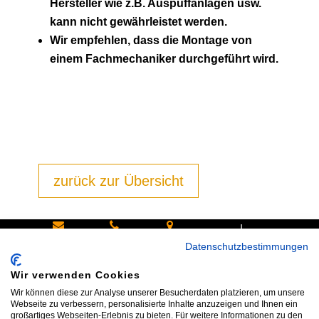
Hersteller wie z.B. Auspuffanlagen usw.
kann nicht gewährleistet werden.
Wir empfehlen, dass die Montage von
einem Fachmechaniker durchgeführt wird.
zurück zur Übersicht
|
Schreiben
Oder
Hans-
Datenschutzbestimmungen
Sie uns:
rufen Sie
Pinsel-
Wir verwenden Cookies
info@bike
an:
Straße 9a
Wir können diese zur Analyse unserer Besucherdaten platzieren, um unsere
shop24.n
Tel.+49
85540
Webseite zu verbessern, personalisierte Inhalte anzuzeigen und Ihnen ein
großartiges Webseiten-Erlebnis zu bieten. Für weitere Informationen zu den
et
172 40 59
Haar bei