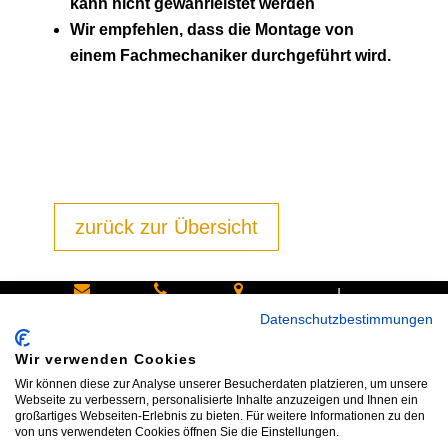
kann nicht gewährleistet werden
Wir empfehlen, dass die Montage von
einem Fachmechaniker durchgeführt wird.
zurück zur Übersicht
|
Schreiben
Oder
Hans-
Datenschutzbestimmungen
Sie uns:
rufen Sie
Pinsel-
Wir verwenden Cookies
info@bike
an:
Straße 9a
Wir können diese zur Analyse unserer Besucherdaten platzieren, um unsere
shop24.n
Tel.+49
85540
Webseite zu verbessern, personalisierte Inhalte anzuzeigen und Ihnen ein
großartiges Webseiten-Erlebnis zu bieten. Für weitere Informationen zu den
et
172 40 59
Haar bei
von uns verwendeten Cookies öffnen Sie die Einstellungen.
123
München