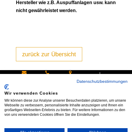
Hersteller wie z.B. Auspuffanlagen usw. kann
nicht gewährleistet werden.
zurück zur Übersicht
|
Schreiben
Oder
Hans-
Datenschutzbestimmungen
Sie uns:
rufen Sie
Pinsel-
Wir verwenden Cookies
info@bike
an:
Straße 9a
Wir können diese zur Analyse unserer Besucherdaten platzieren, um unsere
shop24.n
Tel.+49
85540
Webseite zu verbessern, personalisierte Inhalte anzuzeigen und Ihnen ein
großartiges Webseiten-Erlebnis zu bieten. Für weitere Informationen zu den
et
172 40 59
Haar bei
von uns verwendeten Cookies öffnen Sie die Einstellungen.
123
München