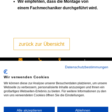
Wir empfehlen, dass die Montage von
einem Fachmechaniker durchgeführt wird.
zurück zur Übersicht
|
Schreiben
Oder
Hans-
Datenschutzbestimmungen
Sie uns:
rufen Sie
Pinsel-
Wir verwenden Cookies
info@bike
an:
Straße 9a
Wir können diese zur Analyse unserer Besucherdaten platzieren, um unsere
shop24.n
Tel.+49
85540
Webseite zu verbessern, personalisierte Inhalte anzuzeigen und Ihnen ein
großartiges Webseiten-Erlebnis zu bieten. Für weitere Informationen zu den
et
172 40 59
Haar bei
von uns verwendeten Cookies öffnen Sie die Einstellungen.
123
München
Alle akzeptieren
Ablehnen