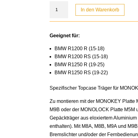
In den Warenkorb
Geeignet für:
BMW R1200 R (15-18)
BMW R1200 RS (15-18)
BMW R1250 R (19-25)
BMW R1250 RS (19-22)
Spezifischer Topcase Träger für MON
Zu montieren mit der MONOKEY Platte
M9B oder der MONOLOCK Platte M5M 
Gepäckträger aus eloxiertem Aluminium
enthalten). Mit M8A, M8B, M9A und M9B 
Bremslichter und/oder der Fernbedienung