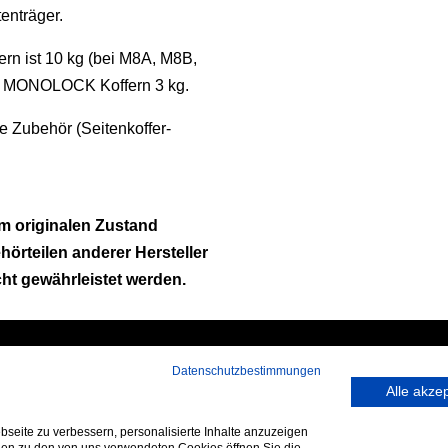
tenträger.
n ist 10 kg (bei M8A, M8B,
ei MONOLOCK Koffern 3 kg.
e Zubehör (Seitenkoffer-
m originalen Zustand
ehörteilen anderer Hersteller
cht gewährleistet werden.
Datenschutzbestimmungen
 rufen Sie an:
Hans-Pinsel-Straße 9a
Alle akze
9 172 40 59 123
85540 Haar bei München
seite zu verbessern, personalisierte Inhalte anzuzeigen