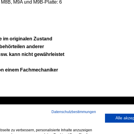
 M8B, M9A und M9B-Platte: 6
e im originalen Zustand
ubehörteilen anderer
usw. kann nicht gewährleistet
von einem Fachmechaniker
Datenschutzbestimmungen
 rufen Sie an:
Hans-Pinsel-Straße 9a
Alle akze
9 172 40 59 123
85540 Haar bei München
seite zu verbessern, personalisierte Inhalte anzuzeigen